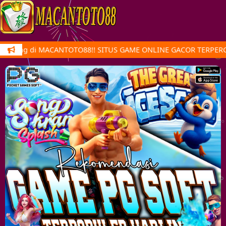
atang di MACANTOTO88!! SITUS GAME ONLINE GACOR TERPERCAY