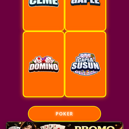
POKER